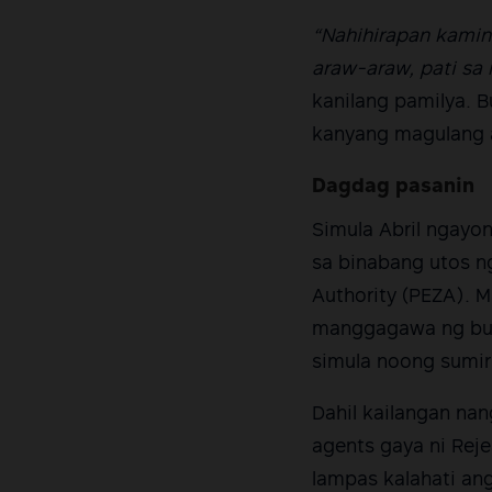
“Nahihirapan kaming
araw-araw, pati sa 
kanilang pamilya. B
kanyang magulang a
Dagdag pasanin
Simula Abril ngayo
sa binabang utos ng
Authority (PEZA). 
manggagawa ng busi
simula noong sumir
Dahil kailangan nan
agents gaya ni Reje
lampas kalahati an