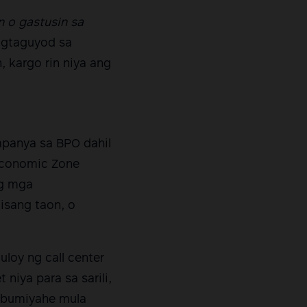
n o gastusin sa
agtaguyod sa
 kargo rin niya ang
mpanya sa BPO dahil
 Economic Zone
ng mga
isang taon, o
loy ng call center
niya para sa sarili,
g bumiyahe mula