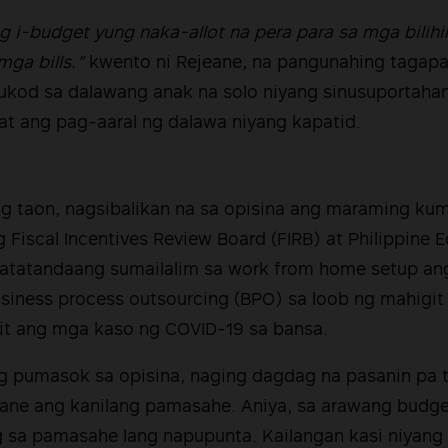
 i-budget yung naka-allot na pera para sa mga bilihi
mga bills.”
kwento ni Rejeane, na pangunahing tagap
ukod sa dalawang anak na solo niyang sinusuportahan,
t ang pag-aaral ng dalawa niyang kapatid.
ng taon, nagsibalikan na sa opisina ang maraming ku
 Fiscal Incentives Review Board (FIRB) at Philippine
Matatandaang sumailalim sa work from home setup a
ness process outsourcing (BPO) sa loob ng mahigit 
it ang mga kaso ng COVID-19 sa bansa.
g pumasok sa opisina, naging dagdag na pasanin pa tu
ane ang kanilang pamasahe. Aniya, sa arawang budget 
g sa pamasahe lang napupunta. Kailangan kasi niyan