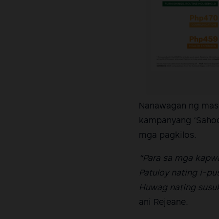
Nanawagan ng mas
kampanyang ‘Sahod 
mga pagkilos.
“Para sa mga kapwa
Patuloy nating i-pu
Huwag nating susuk
ani Rejeane.