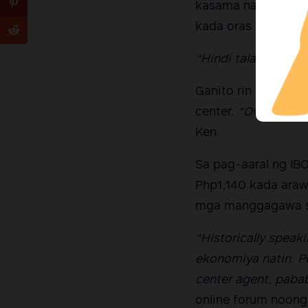
kasama na ang allo
kada oras na sinas
“Hindi talaga suma
Ganito rin ang hina
center.
“Overall, (
Ken.
Sa pag-aaral ng IB
Php1,140 kada araw
mga manggagawa sa
“Historically speak
ekonomiya natin. P
center agent, paba
online forum noon