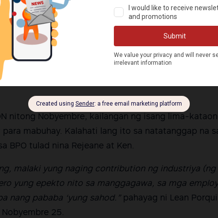
wance. Malayo ang agwat nito sa karaniwang $15 o P
ahod ng mga bagong call center agent sa Estados Uni
sapat [ang sahod] at nagkakautang pa kung tutuusin,
ing ni Ken na noong una’y inakalang mas mataas ang b
kung ikukumpara) sa mga past experience, hindi siya g
ON nitong Nobyembre, kailangan ng isang lima-katao
 para mabuhay. Kalahati lang ito sa natatanggap na 
 BPO tulad nina Rejeane at Ken.
ing, malaki yung naging contribution ng industriya (n
ero yung epekto nito sa manggagawa, sa mga employe
ba nang pababa ‘yung sahod.”
pahayag ni Lean Porqui
g Nobyembre 25.