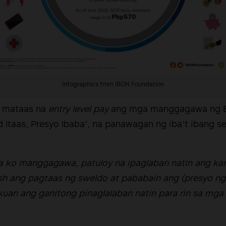
Infographics from IBON Foundation
 mataas na
entry level pay
ang mga manggagawa ng B
Itaas, Presyo Ibaba’, na panawagan ng iba’t ibang s
 ko manggagawa, patuloy na ipaglaban natin ang kar
sh ang pagtaas ng sweldo at pababain ang (presyo ng)
uan ang ganitong pinaglalaban natin para rin sa mga 