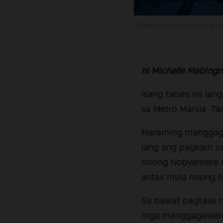
Si Rejeane Dumaual habang nag
ni Michelle Mabing
Isang beses na lang
sa Metro Manila. Ta
Maraming manggaga
lang ang pagkain sa
nitong Nobyembre n
antas mula noong 
Sa bawat pagtaas n
mga manggagawang 