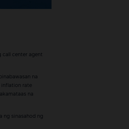
 call center agent
 binabawasan na
inflation rate
inakamataas na
ga ng sinasahod ng