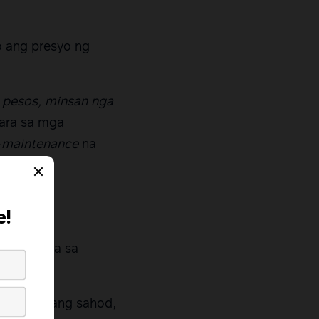
o ang presyo ng
0 pesos, minsan nga
para sa mga
-
maintenance
na
mula sa
 kumpanya sa
 na buwanang sahod,