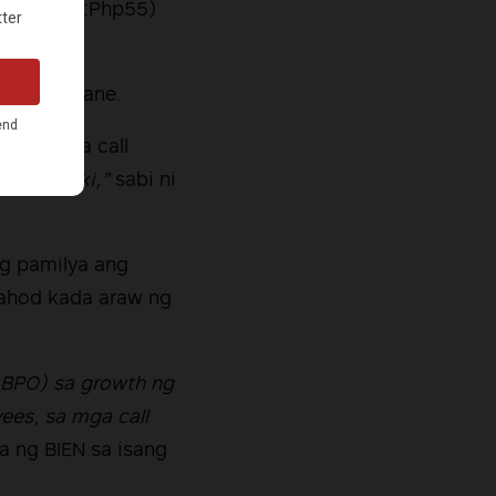
hp825 ($1:Php55)
dos.
”
ani Rejeane.
igayan sa call
anon kalaki,”
sabi ni
ng pamilya ang
sahod kada araw ng
g BPO) sa growth ng
es, sa mga call
a ng BIEN sa isang