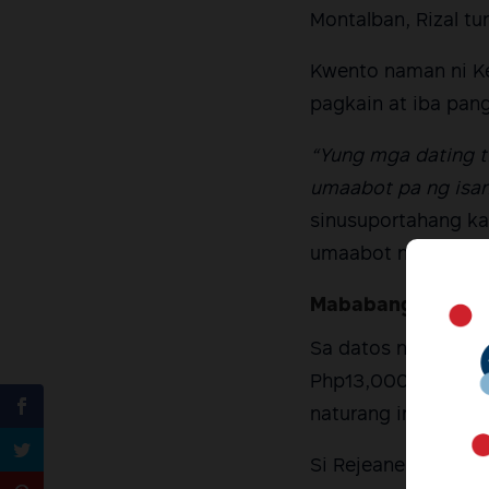
Montalban, Rizal t
Kwento naman ni Ke
pagkain at iba pang
“Yung mga dating t
umaabot pa ng isan
sinusuportahang ka
umaabot ng Php500
Mababang sahod
Sa datos na nakala
Php13,000/buwan a
naturang industriya
Si Rejeane, na bag