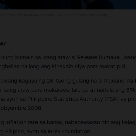
hihintay ng masasakyang jeep. (Kuha ni Michelle Mabingnay)
nay
 kung kumain sa isang araw si Rejeane Dumaual, isang
nghalian na lang ang kinakain niya para makatipid.
wang kagaya ng 26-taong gulang na si Rejeane, na
 isang araw para makaraos, lalo pa at naitala ang 8% 
a ayon sa Philippine Statistics Authority (PSA) ay p
Nobyembre 2008.
g inflation rate sa bansa, nababawasan din ang hala
Pilipino, ayon sa IBON Foundation.