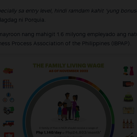
cially sa entry level, hindi ramdam kahit ‘yung bonus
dagdag ni Porquia.
mayroon nang mahigit 1.6 milyong empleyado ang natu
ness Process Association of the Philippines (IBPAP).