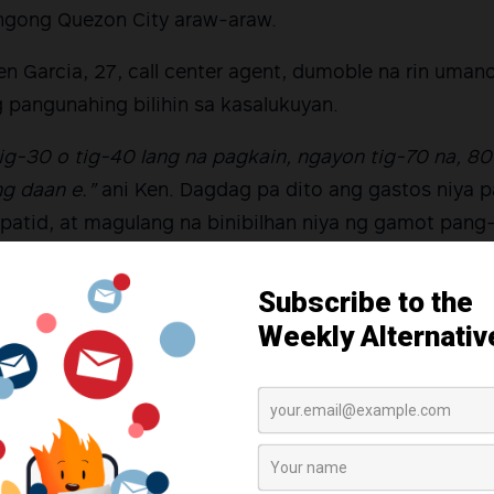
ungong Quezon City araw-araw.
n Garcia, 27, call center agent, dumoble na rin uman
 pangunahing bilihin sa kasalukuyan.
ig-30 o tig-40 lang na pagkain, ngayon tig-70 na, 8
g daan e.”
ani Ken. Dagdag pa dito ang gastos niya 
patid, at magulang na binibilhan niya ng gamot pang
 kada araw.
p ng BPO Industry Employees Network (BIEN), nagsisi
ng karaniwang entry level pay sa mga nangungunang
.
uhang call center agent, Php16,000 ang natatanggap